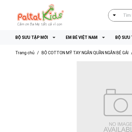
BỘ SƯU TẬP MỚI
EM BÉ VIỆT NAM
BỘ SƯU 
Trang chủ
/
BỘ COTTON MỸ TAY NGẮN QUẦN NGẮN BÉ GÁI