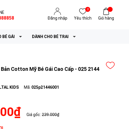
0
NE
888858
Đăng nhập
Yêu thích
Giỏ hàng
 BÉ GÁI
DÀNH CHO BÉ TRAI
 Bản Cotton Mỹ Bé Gái Cao Cấp - 025 2144
LTAL KIDS
Mã:
025p21446001
200₫
Giá gốc:
239.000₫
ƠI