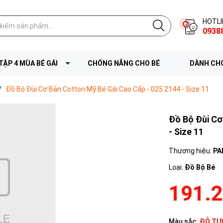
HOTLI
0938
TẬP 4 MÙA BÉ GÁI
CHỐNG NẮNG CHO BÉ
DÀNH CHO
/
Đồ Bộ Đùi Cơ Bản Cotton Mỹ Bé Gái Cao Cấp - 025 2144 - Size 11
Đồ Bộ Đùi Cơ
- Size 11
Thương hiệu:
PA
Loại:
Đồ Bộ Bé
191.
Màu sắc:
ĐỎ TƯ