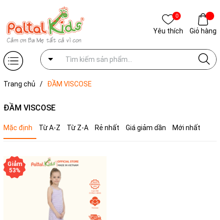
0
Yêu thích
Giỏ hàng
Trang chủ
/
ĐẦM VISCOSE
ĐẦM VISCOSE
Mặc định
Từ A-Z
Từ Z-A
Rẻ nhất
Giá giảm dần
Mới nhất