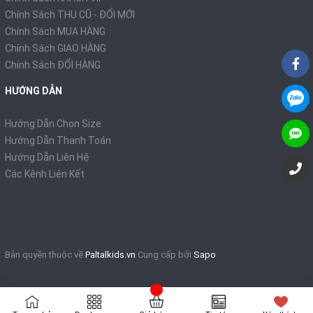
Chính Sách THU CŨ - ĐỔI MỚI
Chính Sách MUA HÀNG
Chính Sách GIAO HÀNG
Chính Sách ĐỔI HÀNG
HƯỚNG DẪN
Hướng Dẫn Chọn Size
Hướng Dẫn Thanh Toán
Hướng Dẫn Liên Hệ
Các Kênh Liên Kết
Bản quyền thuộc về
Paltalkids.vn
Cung cấp bởi
Sapo