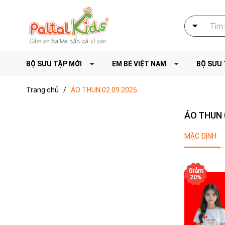
BỘ SƯU TẬP MỚI
EM BÉ VIỆT NAM
BỘ SƯU 
Trang chủ
/
ÁO THUN 02.09.2025
ÁO THUN 
MẶC ĐỊNH