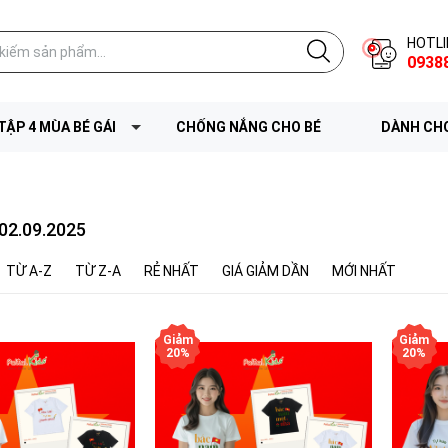
HOTLI
0938
TẬP 4 MÙA BÉ GÁI
CHỐNG NẮNG CHO BÉ
DÀNH CHO
02.09.2025
TỪ A-Z
TỪ Z-A
RẺ NHẤT
GIÁ GIẢM DẦN
MỚI NHẤT