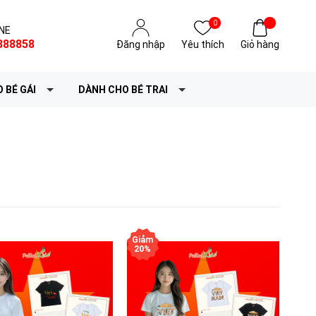
0
NE
888858
Đăng nhập
Yêu thích
Giỏ hàng
 BÉ GÁI
DÀNH CHO BÉ TRAI