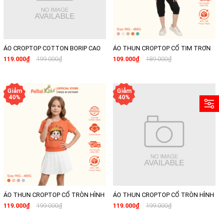
ÁO CROPTOP COTTON BORIP CAO
ÁO THUN CROPTOP CỔ TIM TRƠN
CẤP - 220 1432
COTTON BORIB BÉ GÁI CAO CẤP -
119.000₫
199.000₫
109.000₫
189.000₫
220 1422
ÁO THUN CROPTOP CỔ TRÒN HÌNH
ÁO THUN CROPTOP CỔ TRÒN HÌNH
IN BÉ GÁI COTTON BORIB BÉ GÁI
IN BÉ GÁI COTTON BORIB BÉ GÁI
119.000₫
199.000₫
119.000₫
199.000₫
CAO CẤP - 220 1407
CAO CẤP - 220 1408