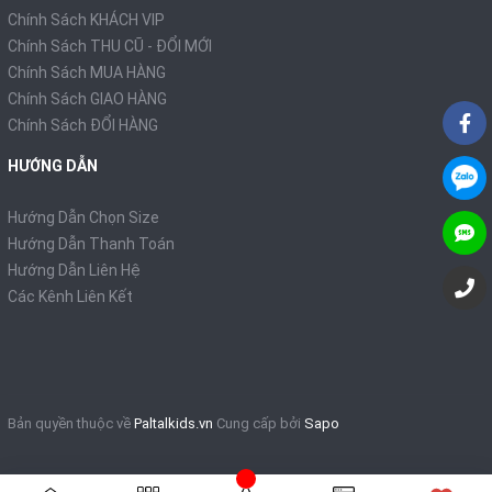
Chính Sách KHÁCH VIP
Chính Sách THU CŨ - ĐỔI MỚI
Chính Sách MUA HÀNG
Chính Sách GIAO HÀNG
Chính Sách ĐỔI HÀNG
HƯỚNG DẪN
Hướng Dẫn Chọn Size
Hướng Dẫn Thanh Toán
Hướng Dẫn Liên Hệ
Các Kênh Liên Kết
Bản quyền thuộc về
Paltalkids.vn
Cung cấp bởi
Sapo