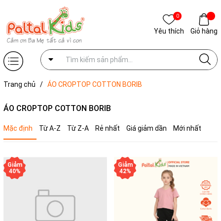
0
Yêu thích
Giỏ hàng
Trang chủ
/
ÁO CROPTOP COTTON BORIB
ÁO CROPTOP COTTON BORIB
Mặc định
Từ A-Z
Từ Z-A
Rẻ nhất
Giá giảm dần
Mới nhất