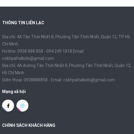
THÔNG TIN LIÊN LẠC
Địa chỉ: 4A Tân Thới Nhất 8, Phường Tân Thới Nhất, Quận 12, TP Hồ
Chí Minh
Hotline: 0938 888 858 - 094 249 1818 Email:
cskhpaltalkids@gmail.com
Địa chỉ: 4A đường Tân Thới Nhất 8, Phường Tân Thới Nhất, Quận 12,
Hồ Chí Minh
Điện thoại:
0938888858
- Email:
cskhpaltalkids@gmail.com
Mạng xã hội
CHÍNH SÁCH KHÁCH HÀNG