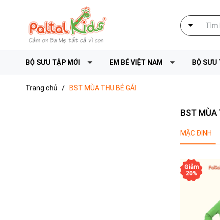
BỘ SƯU TẬP MỚI
EM BÉ VIỆT NAM
BỘ SƯU 
Trang chủ
/
BST MÙA THU BÉ GÁI
BST MÙA 
MẶC ĐỊNH