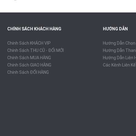
Mua ngay
CHÍNH SÁCH KHÁCH HÀNG
HƯỚNG DẪN
Chính Sách KHÁCH VIP
Hướng Dẫn Chọn 
Chính Sách THU CŨ - ĐỔI MỚI
Hướng Dẫn Than
Chính Sách MUA HÀNG
Hướng Dẫn Liên 
Chính Sách GIAO HÀNG
Các Kênh Liên Kế
Chính Sách ĐỔI HÀNG