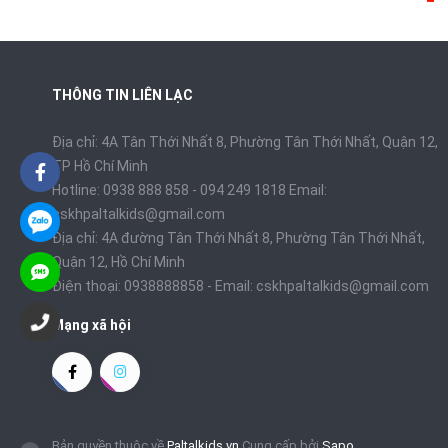
025 5198
+1
THÔNG TIN LIÊN LẠC
Địa chỉ: 4A Tân Thới Nhất 8, Phường Tân Thới Nhất, Quận 12,
TP Hồ Chí Minh
Hotline: 0938 888 858 - 094 249 1818 Email:
cskhpaltalkids@gmail.com
Địa chỉ: 4A đường Tân Thới Nhất 8, Phường Tân Thới Nhất,
Quận 12, Hồ Chí Minh
Điện thoại:
0938888858
- Email:
cskhpaltalkids@gmail.com
Mạng xã hội
Bản quyền thuộc về
Paltalkids.vn
Cung cấp bởi
Sapo
x