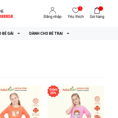
0
NE
888858
Đăng nhập
Yêu thích
Giỏ hàng
 BÉ GÁI
DÀNH CHO BÉ TRAI