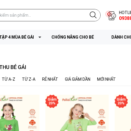
HOTLI
0938
TẬP 4 MÙA BÉ GÁI
CHỐNG NẮNG CHO BÉ
DÀNH CHO
THU BÉ GÁI
TỪ A-Z
TỪ Z-A
RẺ NHẤT
GIÁ GIẢM DẦN
MỚI NHẤT