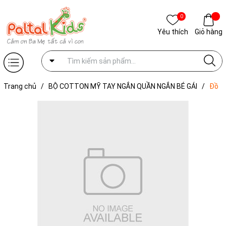
0
Yêu thích
Giỏ hàng
Trang chủ
/
BỘ COTTON MỸ TAY NGẮN QUẦN NGẮN BÉ GÁI
/
Đồ
Bộ Đùi Cơ Bản Cotton Mỹ Bé Gái Cao Cấp - 025 2143 - Size 10