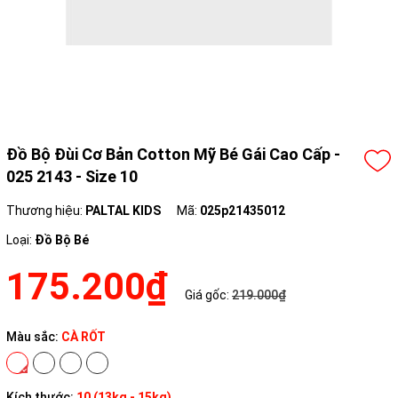
Đồ Bộ Đùi Cơ Bản Cotton Mỹ Bé Gái Cao Cấp -
025 2143 - Size 10
Thương hiệu:
PALTAL KIDS
Mã:
025p21435012
Loại:
Đồ Bộ Bé
175.200₫
Giá gốc:
219.000₫
Màu sắc:
CÀ RỐT
Kích thước:
10 (13kg - 15kg)