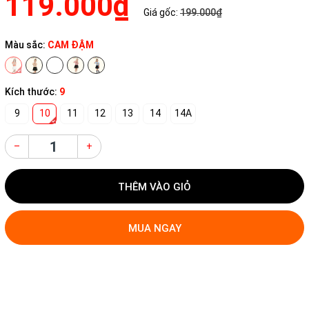
119.000₫
Giá gốc:
199.000₫
Màu sắc:
CAM ĐẬM
Kích thước:
9
9
10
11
12
13
14
14A
–
+
THÊM VÀO GIỎ
MUA NGAY