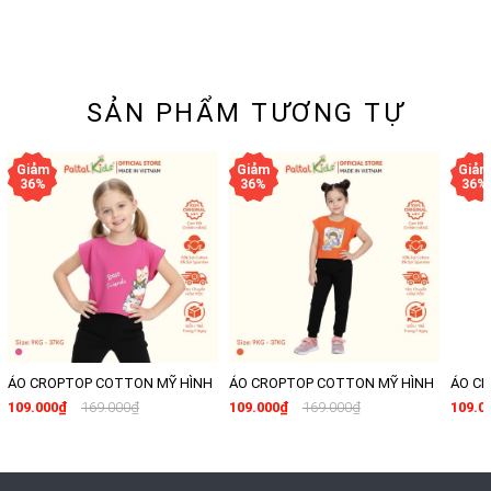
SẢN PHẨM TƯƠNG TỰ
ÁO CROPTOP COTTON MỸ HÌNH
ÁO CROPTOP COTTON MỸ HÌNH
ÁO C
IN 3 CHÚ MÈO BÉ GÁI CAO CẤP -
IN BÉ GÁI PHI HÀNH GIA BÉ GÁI
IN CÁ
109.000₫
169.000₫
109.000₫
169.000₫
109.0
020 1371
CAO CẤP - 020 1368
CẤP - 