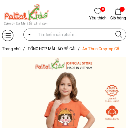
0
Yêu thích
Giỏ hàng
Trang chủ
/
TỔNG HỢP MẪU ÁO BÉ GÁI
/
Áo Thun Croptop Cổ
Tròn Hình In Bé Gái Cotton Borib Bé Gái Cao Cấp - 220 1407