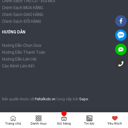
Chính Sách THU CŨ - ĐỔI MỚI
Chính Sách MUA HÀNG
Chính Sách GIAO HÀNG
Chính Sách ĐỔI HÀNG
HƯỚNG DẪN
Hướng Dẫn Chọn Size
Hướng Dẫn Thanh Toán
Hướng Dẫn Liên Hệ
Các Kênh Liên Kết
Bản quyền thuộc về
Paltalkids.vn
Cung cấp bởi
Sapo
Trang chủ
Danh mục
Giỏ hàng
Tin tức
Yêu thích