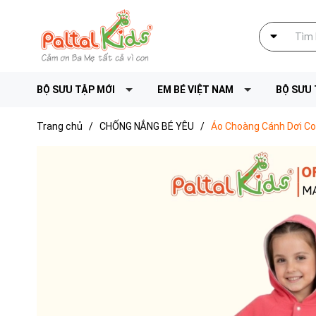
BỘ SƯU TẬP MỚI
EM BÉ VIỆT NAM
BỘ SƯU 
Trang chủ
/
CHỐNG NẮNG BÉ YÊU
/
Áo Choàng Cánh Dơi Co