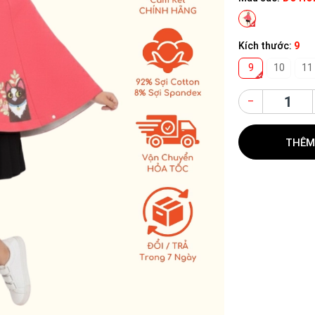
Kích thước:
9
9
10
11
–
THÊM