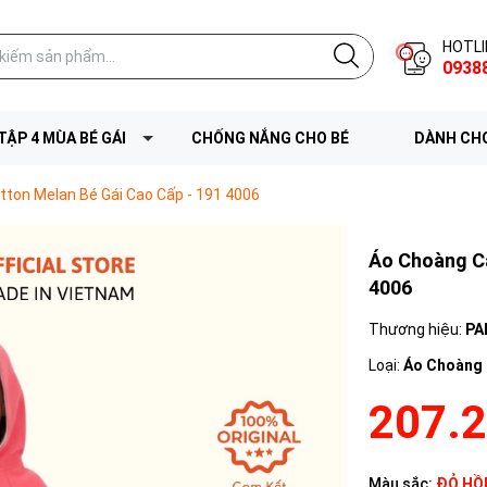
HOTLI
0938
TẬP 4 MÙA BÉ GÁI
CHỐNG NẮNG CHO BÉ
DÀNH CHO
tton Melan Bé Gái Cao Cấp - 191 4006
Áo Choàng Cá
4006
Thương hiệu:
PA
Loại:
Áo Choàng 
207.
Màu sắc:
ĐỎ HỒ