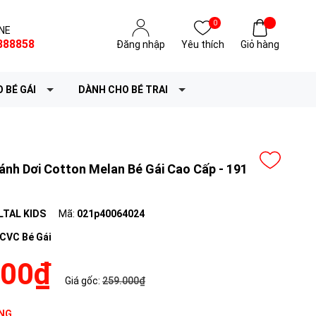
0
NE
888858
Đăng nhập
Yêu thích
Giỏ hàng
 BÉ GÁI
DÀNH CHO BÉ TRAI
nh Dơi Cotton Melan Bé Gái Cao Cấp - 191
LTAL KIDS
Mã:
021p40064024
CVC Bé Gái
200₫
Giá gốc:
259.000₫
NG