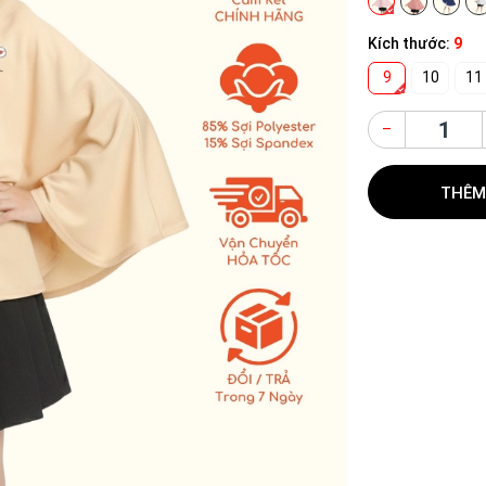
Kích thước:
9
9
10
11
–
THÊM