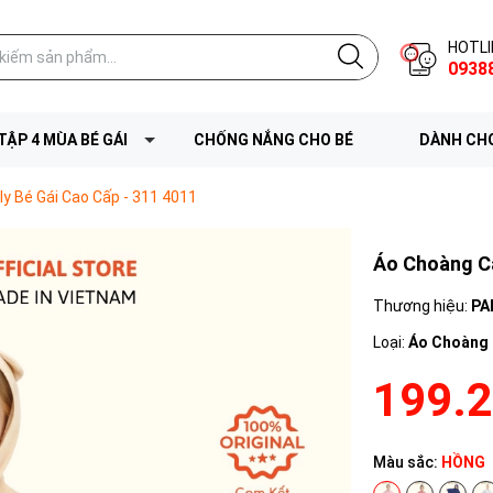
HOTLI
0938
TẬP 4 MÙA BÉ GÁI
CHỐNG NẮNG CHO BÉ
DÀNH CHO
y Bé Gái Cao Cấp - 311 4011
Áo Choàng Cá
Thương hiệu:
PA
Loại:
Áo Choàng 
199.
Màu sắc:
HỒNG