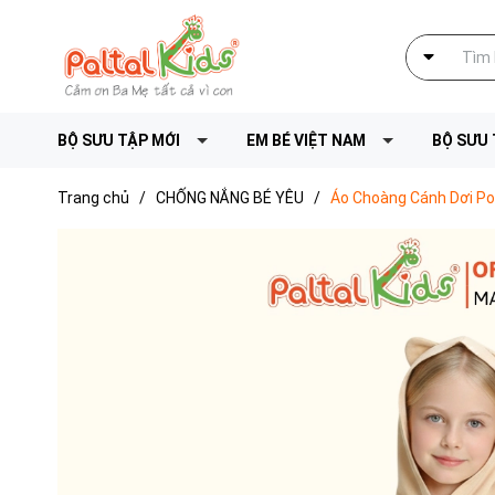
BỘ SƯU TẬP MỚI
EM BÉ VIỆT NAM
BỘ SƯU 
Trang chủ
/
CHỐNG NẮNG BÉ YÊU
/
Áo Choàng Cánh Dơi Pol