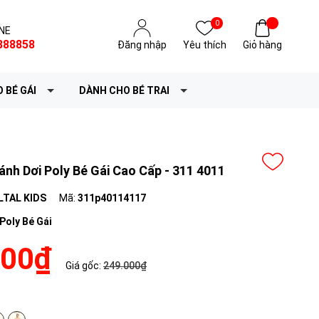
0
NE
888858
Đăng nhập
Yêu thích
Giỏ hàng
 BÉ GÁI
DÀNH CHO BÉ TRAI
nh Dơi Poly Bé Gái Cao Cấp - 311 4011
LTAL KIDS
Mã:
311p40114117
Poly Bé Gái
200₫
Giá gốc:
249.000₫