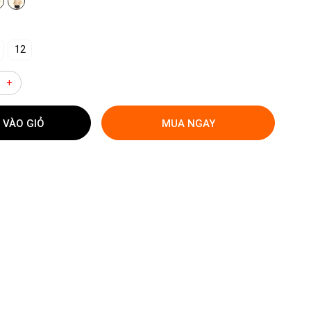
12
+
 VÀO GIỎ
MUA NGAY