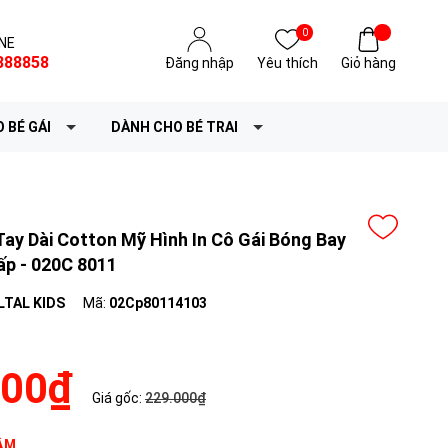
0
NE
888858
Đăng nhập
Yêu thích
Giỏ hàng
 BÉ GÁI
DÀNH CHO BÉ TRAI
ay Dài Cotton Mỹ Hình In Cô Gái Bóng Bay
ấp - 020C 8011
LTAL KIDS
Mã:
02Cp80114103
000₫
Giá gốc:
229.000₫
ẬM