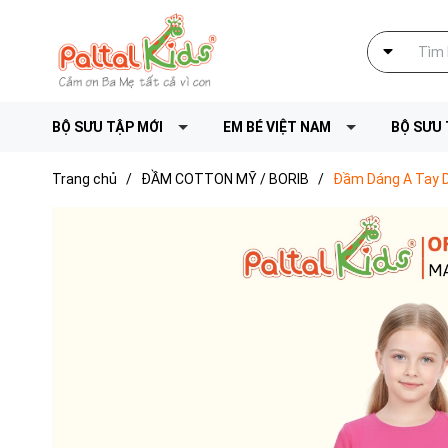
BỘ SƯU TẬP MỚI
EM BÉ VIỆT NAM
BỘ SƯU 
Trang chủ
/
ĐẦM COTTON MỸ / BORIB
/
Đầm Dáng A Tay Dà