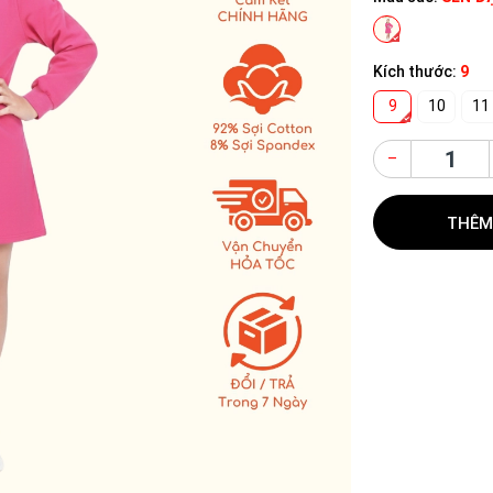
Kích thước:
9
9
10
11
–
THÊM