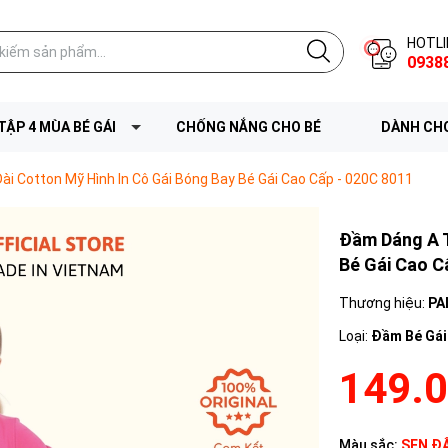
HOTLI
0938
TẬP 4 MÙA BÉ GÁI
CHỐNG NẮNG CHO BÉ
DÀNH CHO
i Cotton Mỹ Hình In Cô Gái Bóng Bay Bé Gái Cao Cấp - 020C 8011
Đầm Dáng A T
Bé Gái Cao C
Thương hiệu:
PA
Loại:
Đầm Bé Gái
149.
Màu sắc:
SEN Đ