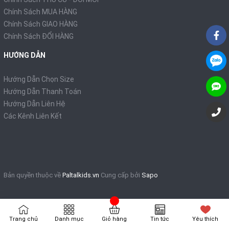
Chính Sách MUA HÀNG
Chính Sách GIAO HÀNG
Chính Sách ĐỔI HÀNG
HƯỚNG DẪN
Hướng Dẫn Chọn Size
Hướng Dẫn Thanh Toán
Hướng Dẫn Liên Hệ
Các Kênh Liên Kết
Bản quyền thuộc về
Paltalkids.vn
Cung cấp bởi
Sapo
Trang chủ
Danh mục
Giỏ hàng
Tin tức
Yêu thích