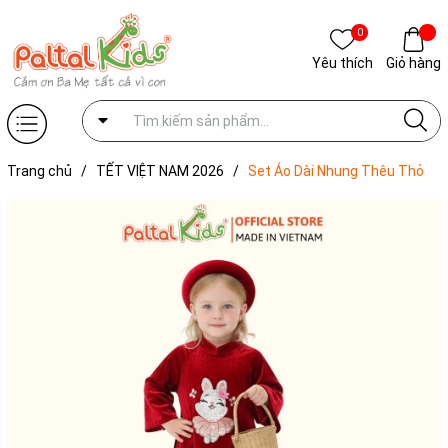
0
Yêu thích
Giỏ hàng
Trang chủ
/
TẾT VIỆT NAM 2026
/
Set Áo Dài Nhung Thêu Thỏ
Cách Tân Kèm Mấn Bé Gái Cao Cấp - 533 6118