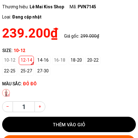
Thương hiệu:
Lê Mai Kiss Shop
Mã:
PVN7145
Loại:
Đang cập nhật
239.200₫
Giá gốc:
299.000₫
SIZE:
10-12
10-12
12-14
14-16
16-18
18-20
20-22
22-25
25-27
27-30
MÀU SẮC:
ĐỎ ĐÔ
–
+
THÊM VÀO GIỎ