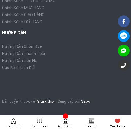
Chính Sách THU CŨ - ĐỔI MỚI
Chính Sách MUA HÀNG
Chính Sách GIAO HÀNG
Chính Sách ĐỔI HÀNG
HƯỚNG DẪN
Hướng Dẫn Chọn Size
Hướng Dẫn Thanh Toán
Hướng Dẫn Liên Hệ
Các Kênh Liên Kết
Bản quyền thuộc về
Paltalkids.vn
Cung cấp bởi
Sapo
Trang chủ
Danh mục
Giỏ hàng
Tin tức
Yêu thích