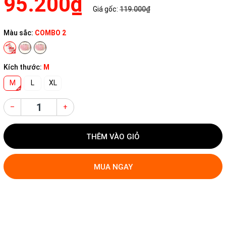
95.200₫
Giá gốc:
119.000₫
Màu sắc:
COMBO 2
Kích thước:
M
M
L
XL
–
+
THÊM VÀO GIỎ
MUA NGAY