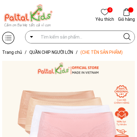
0
Yêu thích
Giỏ hàng
Trang chủ
/
QUẦN CHIP NGƯỜI LỚN
/
(CHE TÊN SẢN PHẨM)
Combo Quần Lót Cotton Màu Ngẫu Nhiên Cao Cấp - 027 7254