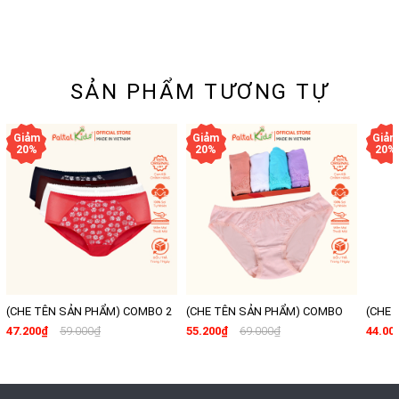
SẢN PHẨM TƯƠNG TỰ
(CHE TÊN SẢN PHẨM) COMBO 2
(CHE TÊN SẢN PHẨM) COMBO
(CHE 
- 6 QUẦN LÓT VOAN LƯỚI NGẪU
QUẦN LÓT KHUYẾN MÃI 15K
QUẦN 
47.200₫
59.000₫
55.200₫
69.000₫
44.00
NHIÊN CAO CẤP - 077 7265
MÀU SẮC NGẪU NHIÊN
MÀU S