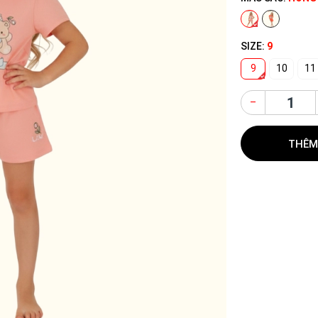
SIZE:
9
9
10
11
–
THÊM