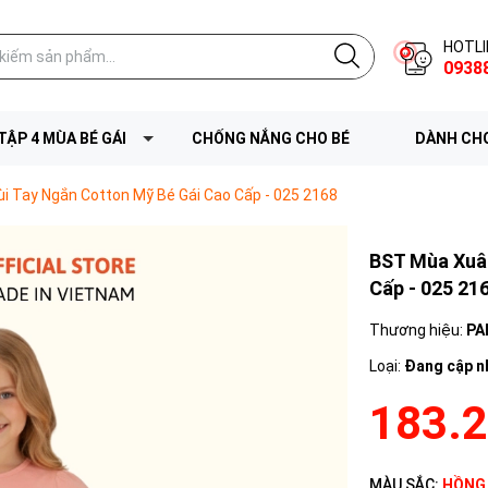
HOTLI
0938
TẬP 4 MÙA BÉ GÁI
CHỐNG NẮNG CHO BÉ
DÀNH CHO
i Tay Ngắn Cotton Mỹ Bé Gái Cao Cấp - 025 2168
BST Mùa Xuân
Cấp - 025 21
Thương hiệu:
PA
Loại:
Đang cập n
183.
MÀU SẮC:
HỒNG