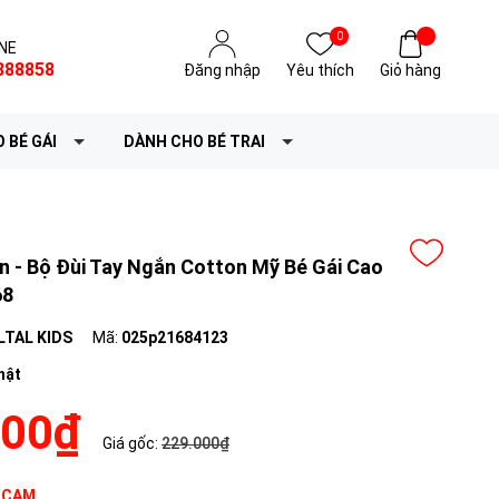
0
NE
888858
Đăng nhập
Yêu thích
Giỏ hàng
 BÉ GÁI
DÀNH CHO BÉ TRAI
 - Bộ Đùi Tay Ngắn Cotton Mỹ Bé Gái Cao
68
LTAL KIDS
Mã:
025p21684123
hật
200₫
Giá gốc:
229.000₫
 CAM