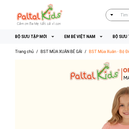
BỘ SƯU TẬP MỚI
EM BÉ VIỆT NAM
BỘ SƯU 
Trang chủ
/
BST MÙA XUÂN BÉ GÁI
/
BST Mùa Xuân - Bộ Đù