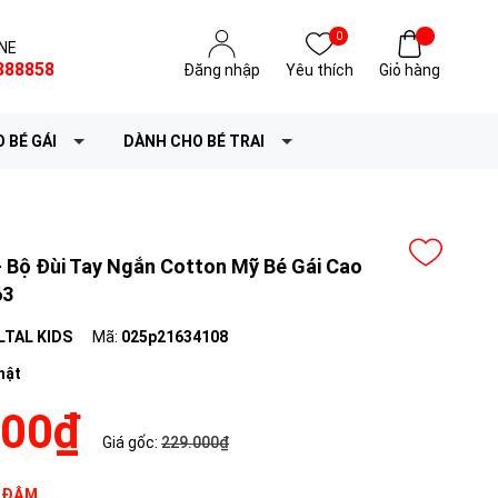
0
NE
888858
Đăng nhập
Yêu thích
Giỏ hàng
 BÉ GÁI
DÀNH CHO BÉ TRAI
 Bộ Đùi Tay Ngắn Cotton Mỹ Bé Gái Cao
63
LTAL KIDS
Mã:
025p21634108
hật
200₫
Giá gốc:
229.000₫
 ĐẬM