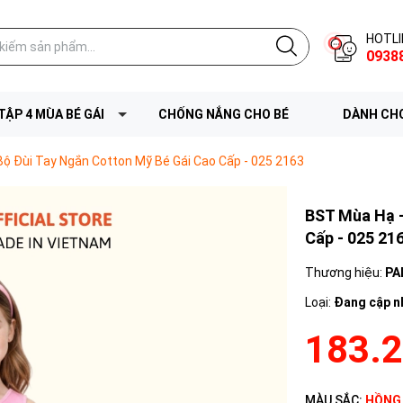
HOTLI
0938
TẬP 4 MÙA BÉ GÁI
CHỐNG NẮNG CHO BÉ
DÀNH CHO
ộ Đùi Tay Ngắn Cotton Mỹ Bé Gái Cao Cấp - 025 2163
BST Mùa Hạ -
Cấp - 025 21
Thương hiệu:
PA
Loại:
Đang cập n
183.
MÀU SẮC:
HỒNG