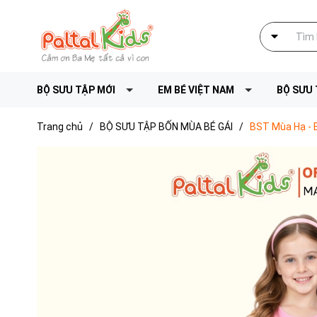
BỘ SƯU TẬP MỚI
EM BÉ VIỆT NAM
BỘ SƯU 
Trang chủ
/
BỘ SƯU TẬP BỐN MÙA BÉ GÁI
/
BST Mùa Hạ - B