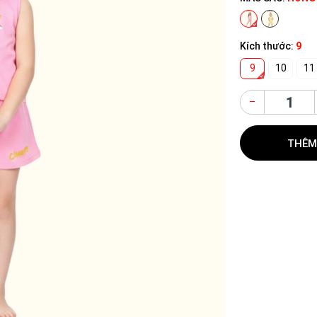
Kích thước:
9
9
10
11
–
THÊM