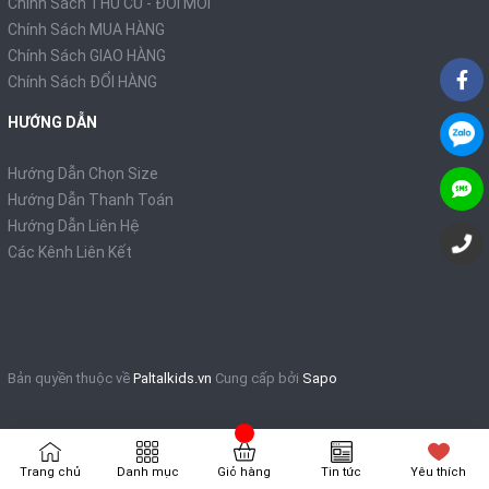
Chính Sách THU CŨ - ĐỔI MỚI
Chính Sách MUA HÀNG
Chính Sách GIAO HÀNG
Chính Sách ĐỔI HÀNG
HƯỚNG DẪN
Hướng Dẫn Chọn Size
Hướng Dẫn Thanh Toán
Hướng Dẫn Liên Hệ
Các Kênh Liên Kết
Bản quyền thuộc về
Paltalkids.vn
Cung cấp bởi
Sapo
Trang chủ
Danh mục
Giỏ hàng
Tin tức
Yêu thích