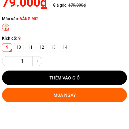
79.000₫
Giá gốc:
179.000₫
Màu sắc:
VÀNG MƠ
Kích cỡ:
9
9
10
11
12
13
14
–
+
THÊM VÀO GIỎ
MUA NGAY