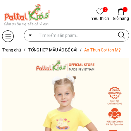
0
Yêu thích
Giỏ hàng
Trang chủ
/
TỔNG HỢP MẪU ÁO BÉ GÁI
/
Áo Thun Cotton Mỹ
Hình In Chú Thỏ Lười Biếng Bé Gái Cao Cấp - 020 1365