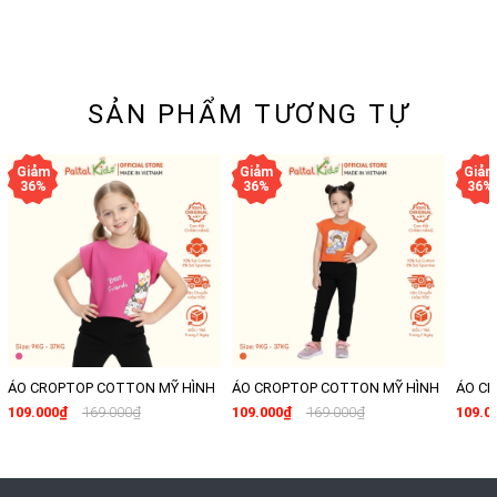
SẢN PHẨM TƯƠNG TỰ
ÁO CROPTOP COTTON MỸ HÌNH
ÁO CROPTOP COTTON MỸ HÌNH
ÁO C
IN 3 CHÚ MÈO BÉ GÁI CAO CẤP -
IN BÉ GÁI PHI HÀNH GIA BÉ GÁI
IN CÁ
109.000₫
169.000₫
109.000₫
169.000₫
109.0
020 1371
CAO CẤP - 020 1368
CẤP - 