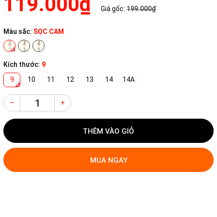
119.000₫
Giá gốc:
199.000₫
Màu sắc:
SỌC CAM
Kích thước:
9
9
10
11
12
13
14
14A
–
+
THÊM VÀO GIỎ
MUA NGAY