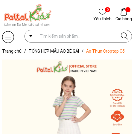
0
Yêu thích
Giỏ hàng
Trang chủ
/
TỔNG HỢP MẪU ÁO BÉ GÁI
/
Áo Thun Croptop Cổ
Tròn Cotton Sọc Gân Bé Gái Cao Cấp - 020 1421