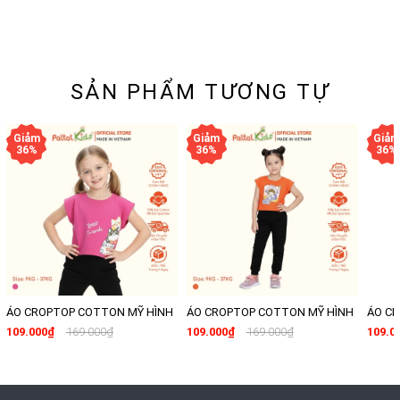
SẢN PHẨM TƯƠNG TỰ
ÁO CROPTOP COTTON MỸ HÌNH
ÁO CROPTOP COTTON MỸ HÌNH
ÁO C
IN 3 CHÚ MÈO BÉ GÁI CAO CẤP -
IN BÉ GÁI PHI HÀNH GIA BÉ GÁI
IN CÁ
109.000₫
169.000₫
109.000₫
169.000₫
109.0
020 1371
CAO CẤP - 020 1368
CẤP - 