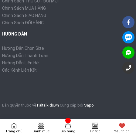
Chính Sách THU CŨ - ĐỔI MỚI
Chính Sách MUA HÀNG
Chính Sách GIAO HÀNG
Chính Sách ĐỔI HÀNG
HƯỚNG DẪN
Hướng Dẫn Chọn Size
Hướng Dẫn Thanh Toán
Hướng Dẫn Liên Hệ
Các Kênh Liên Kết
Bản quyền thuộc về
Paltalkids.vn
Cung cấp bởi
Sapo
Trang chủ
Danh mục
Giỏ hàng
Tin tức
Yêu thích